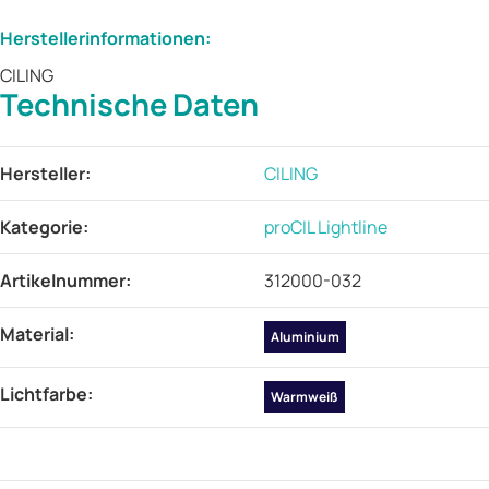
Herstellerinformationen:
CILING
Technische Daten
Produkteigenschaft
Wert
Hersteller:
CILING
Kategorie:
proCIL Lightline
Artikelnummer:
312000-032
Material‍:
Aluminium
Lichtfarbe‍:
Warmweiß