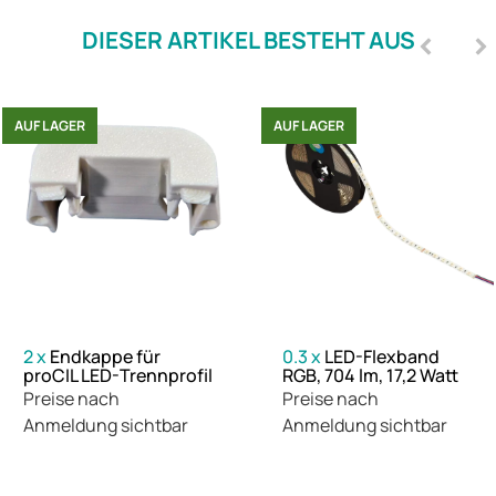
DIESER ARTIKEL BESTEHT AUS
AUF LAGER
AUF LAGER
2
x
Endkappe für
0.3
x
LED-Flexband
proCIL LED-Trennprofil
RGB, 704 lm, 17,2 Watt
Preise nach
Preise nach
Anmeldung sichtbar
Anmeldung sichtbar