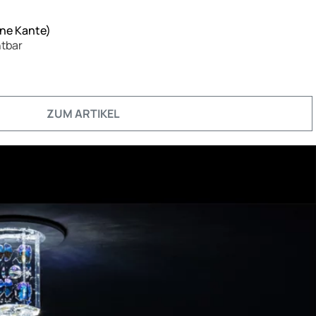
hne Kante)
htbar
ZUM ARTIKEL