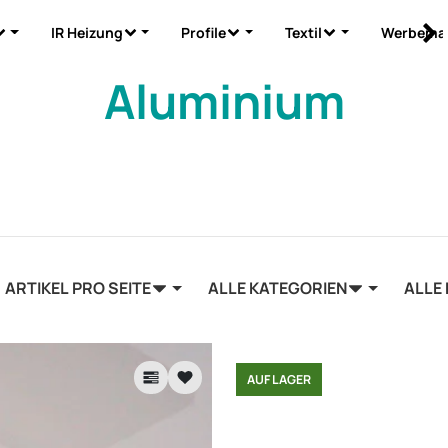
IR Heizung
Profile
Textil
Werbemat
Aluminium
ARTIKEL PRO SEITE
ALLE KATEGORIEN
ALLE
AUF LAGER