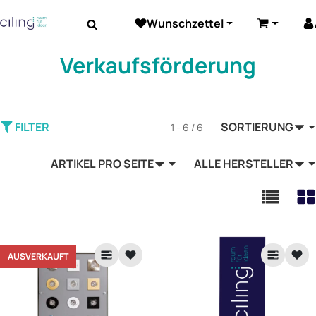
Wunschzettel
Beleuchtung
Elektrozubehör
Akustik
Warenkor
Verkaufsförderung
FILTER
SORTIERUNG
1 - 6 / 6
ARTIKEL PRO SEITE
ALLE HERSTELLER
AUSVERKAUFT