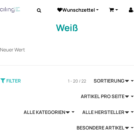
Wunschzettel
Beleuchtung
Elektrozubehör
Akustik
Warenkor
Weiß
Neuer Wert
FILTER
SORTIERUNG
1 - 20 / 22
ARTIKEL PRO SEITE
ALLE KATEGORIEN
ALLE HERSTELLER
BESONDERE ARTIKEL