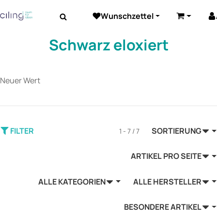
Wunschzettel
Beleuchtung
Elektrozubehör
Akustik
Warenkor
Schwarz eloxiert
Neuer Wert
FILTER
SORTIERUNG
1 - 7 / 7
ARTIKEL PRO SEITE
ALLE KATEGORIEN
ALLE HERSTELLER
BESONDERE ARTIKEL