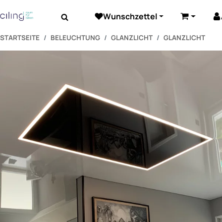
Wunschzettel
Beleuchtung
Elektrozubehör
Akustik
Warenkor
STARTSEITE
BELEUCHTUNG
GLANZLICHT
GLANZLICHT