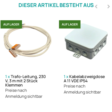
DIESER ARTIKEL BESTEHT AUS
AUF LAGER
AUF LAGER
1
x
Trafo-Leitung, 230
1
x
Kabelabzweigdose
V, 3 m mit 2 Stück
A 11 VDE IP54
Klemmen
Preise nach
Preise nach
Anmeldung sichtbar
Anmeldung sichtbar