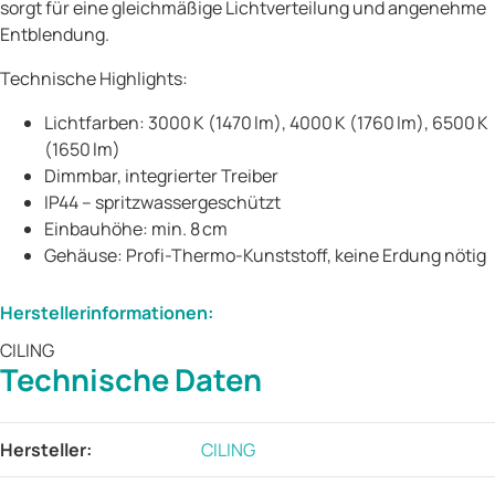
sorgt für eine gleichmäßige Lichtverteilung und angenehme
Entblendung.
Technische Highlights:
Lichtfarben: 3000 K (1470 lm), 4000 K (1760 lm), 6500 K
(1650 lm)
Dimmbar, integrierter Treiber
IP44 – spritzwassergeschützt
Einbauhöhe: min. 8 cm
Gehäuse: Profi-Thermo-Kunststoff, keine Erdung nötig
Herstellerinformationen:
CILING
Technische Daten
Produkteigenschaft
Wert
Hersteller:
CILING